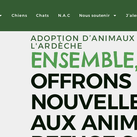
Chiens
Chats
N.A.C
Nous soutenir
J’ale
ADOPTION D’ANIMAUX
L'ARDÈCHE
ENSEMBLE
OFFRONS
NOUVELLE
AUX ANI