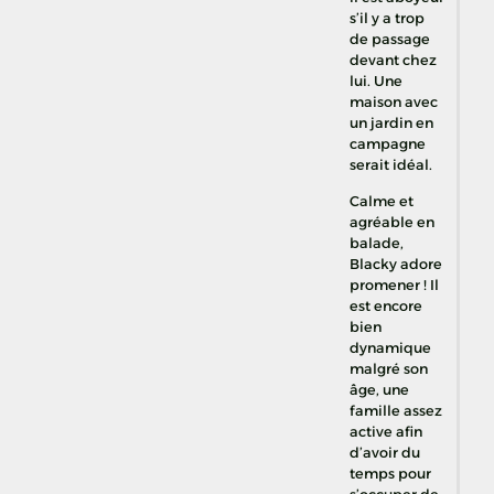
s’il y a trop
de passage
devant chez
lui. Une
maison avec
un jardin en
campagne
serait idéal.
Calme et
agréable en
balade,
Blacky adore
promener ! Il
est encore
bien
dynamique
malgré son
âge, une
famille assez
active afin
d’avoir du
temps pour