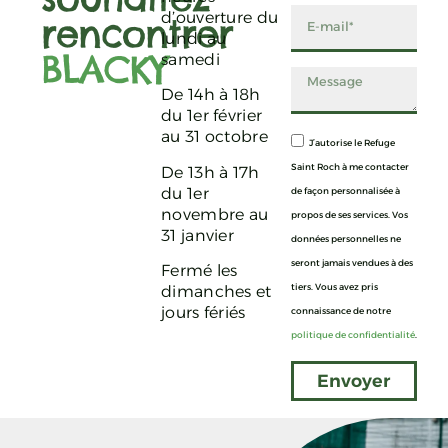
d’ouverture du
rencontrer
lundi au
BLACKY
samedi
De 14h à 18h
du 1er février
au 31 octobre
J’autorise le Refuge
Saint Roch à me contacter
De 13h à 17h
du 1er
de façon personnalisée à
novembre au
propos de ses services. Vos
31 janvier
données personnelles ne
seront jamais vendues à des
Fermé les
tiers. Vous avez pris
dimanches et
jours fériés
connaissance de notre
politique de confidentialité
.
Envoyer