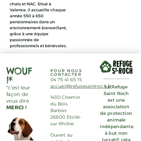
chats et NAC. Situé à
Valence, il accueille chaque
année 550 à 650
pensionnaires dans un
environnement bienveillant,
grâce à une équipe
passionnée de
professionnels et bénévoles.
WOUF
POUR NOUS
CONTACTER
!*
04 75 41 65 15
accueil@refugesaintroch.fr
Le Refuge
*c’est leur
Saint Roch
façon de
1430 Chemin
est une
vous dire
du Bois
association
MERCI !
Barbier
de protection
26800 Etoile-
animale
sur-Rhône
indépendante,
à but non
Ouvert au
lucratif; cela