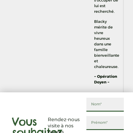
s’occuper de
lui est
recherché.
Blacky
mérite de
vivre
heureux
dans une
famille
bienveillante
et
chaleureuse.
~ Opération
Doyen ~
Vous
Rendez-nous
visite à nos
souhaitez
heures