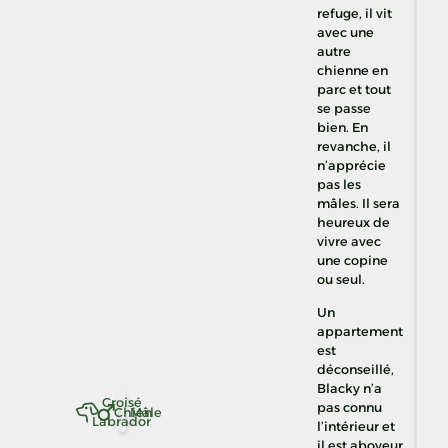
refuge, il vit
avec une
autre
chienne en
parc et tout
se passe
bien. En
revanche, il
n’apprécie
pas les
mâles. Il sera
heureux de
vivre avec
une copine
ou seul.
Un
appartement
est
déconseillé,
Blacky n’a
Croisé
pas connu
Chien
Mâle
Labrador
l’intérieur et
il est aboyeur