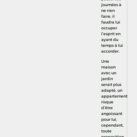
journées à
ne rien
faire, il
faudra lui
occuper
l’esprit en
ayant du
temps à lui
accorder.
Une
maison
avec un
jardin
serait plus
adapté, un
appartement
risque
d’être
angoissant
pour lui,
cependant,
toute
proposition