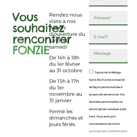
Vous
Rendez-nous
visite à nos
souhaitez
heures
d’ouverture du
rencontrer
lundi au
FONZIE
samedi
De 14h à 18h
du 1er février
au 31 octobre
J’autorise le Refuge
Saint Roch à me contacter
De 13h à 17h
du 1er
de façon personnalisée à
novembre au
propos de ses services. Vos
31 janvier
données personnelles ne
seront jamais vendues à des
Fermé les
tiers. Vous avez pris
dimanches et
jours fériés
connaissance de notre
politique de confidentialité
.