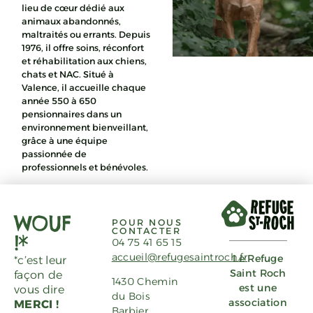
lieu de cœur dédié aux
animaux abandonnés,
maltraités ou errants. Depuis
1976, il offre soins, réconfort
et réhabilitation aux chiens,
chats et NAC. Situé à
Valence, il accueille chaque
année 550 à 650
pensionnaires dans un
environnement bienveillant,
grâce à une équipe
passionnée de
professionnels et bénévoles.
WOUF
POUR NOUS
CONTACTER
!*
04 75 41 65 15
accueil@refugesaintroch.fr
Le Refuge
*c’est leur
Saint Roch
façon de
1430 Chemin
est une
vous dire
du Bois
association
MERCI !
Barbier