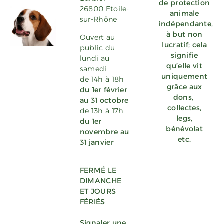
de protection
26800 Etoile-
animale
sur-Rhône
indépendante,
à but non
Ouvert au
lucratif; cela
public du
signifie
lundi au
qu’elle vit
samedi
uniquement
de 14h à 18h
grâce aux
du 1er février
dons
,
au 31 octobre
collectes,
de 13h à 17h
legs,
du 1er
bénévolat
novembre au
etc.
31 janvier
FERMÉ LE
DIMANCHE
ET JOURS
FÉRIÉS
Signaler une