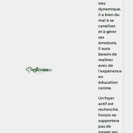
très
dynamique,
il a bien du
mal à se
canaliser
et à gérer
ses
émotions,
il aura
besoin de
maîtres
avec de
Malinois
Chien
Mâle
l’expérience
en
éducation
canine.
Un foyer
actif est
recherché,
Fonzie ne
supportera
pas de
passer ses