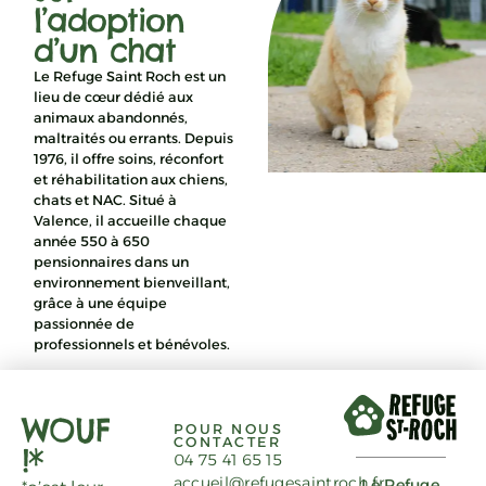
l’adoption
d’un chat
Le Refuge Saint Roch est un
lieu de cœur dédié aux
animaux abandonnés,
maltraités ou errants. Depuis
1976, il offre soins, réconfort
et réhabilitation aux chiens,
chats et NAC. Situé à
Valence, il accueille chaque
année 550 à 650
pensionnaires dans un
environnement bienveillant,
grâce à une équipe
passionnée de
professionnels et bénévoles.
WOUF
POUR NOUS
CONTACTER
!*
04 75 41 65 15
accueil@refugesaintroch.fr
Le Refuge