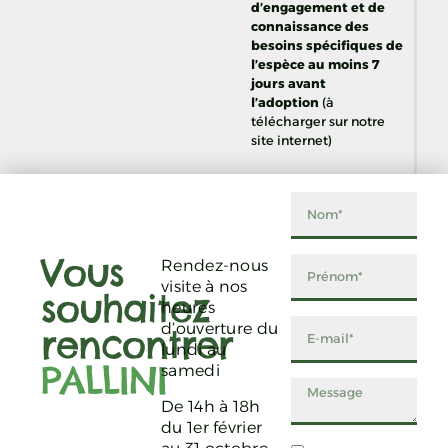
d’engagement et de
connaissance des
besoins spécifiques de
l’espèce au moins 7
jours avant
l’adoption
(à
télécharger sur notre
site internet)
Vous
Rendez-nous
visite à nos
souhaitez
heures
d’ouverture du
rencontrer
lundi au
PALLINI
samedi
De 14h à 18h
du 1er février