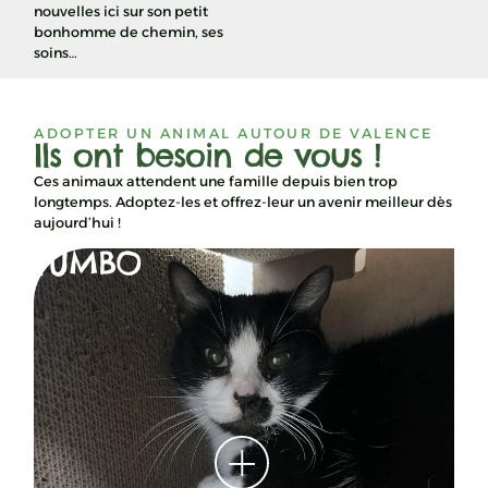
nouvelles ici sur son petit
bonhomme de chemin, ses
soins…
ADOPTER UN ANIMAL AUTOUR DE VALENCE
Ils ont besoin de vous !
Ces animaux attendent une famille depuis bien trop
longtemps. Adoptez-les et offrez-leur un avenir meilleur dès
aujourd’hui !
YUMBO
C