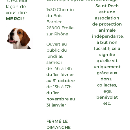
*c’est leur
Saint Roch
façon de
1430 Chemin
est une
vous dire
du Bois
association
MERCI !
Barbier
de protection
26800 Etoile-
animale
sur-Rhône
indépendante,
à but non
Ouvert au
lucratif; cela
public du
signifie
lundi au
qu’elle vit
samedi
uniquement
de 14h à 18h
grâce aux
du 1er février
dons
,
au 31 octobre
collectes,
de 13h à 17h
legs,
du 1er
bénévolat
novembre au
etc.
31 janvier
FERMÉ LE
DIMANCHE