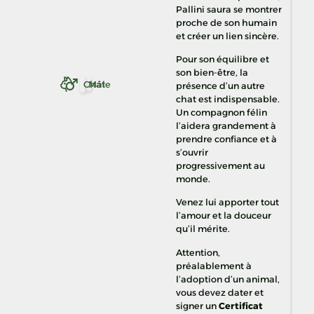
Pallini saura se montrer
proche de son humain
et créer un lien sincère.
Pour son équilibre et
son bien-être, la
Chat
Mâle
présence d’un autre
chat est indispensable.
Un compagnon félin
l’aidera grandement à
prendre confiance et à
s’ouvrir
progressivement au
monde.
Venez lui apporter tout
l’amour et la douceur
qu’il mérite.
Attention,
préalablement à
l’adoption d’un animal,
vous devez dater et
signer un
Certificat