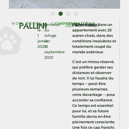
PALLINI
NOM
PROFIL
COMPATIBILITÉ
INFORMATIONS
Vacciné(e)
Stérilisé(e)
Né(e)
Arrivé(e)
Pallini a vécu dans un
le :
au
appartement avec 25
1
refuge
autres chats, dans des
janvier
le :
conditions insalubres et
2023
16
totalement coupé du
septembre
monde extérieur.
2025
C’est un minou réservé,
qui préfère garder ses
distances et observer
de loin. Il lui faudra du
temps — peut-être
plusieurs semaines,
voire davantage — pour
accorder sa confiance.
Ce temps est essentiel
pour lui, et sa future
famille devra en être
pleinement consciente.
Une fois ce cap franchi,