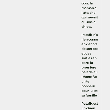
cour, la
maman à
l’attache
qui servait
d’usine à
chiots.
Patafix n’a
rien connu
en dehors
de son box
et des
sorties en
parc, la
première
balade au
Rhône fut
un tel
bonheur
pour lui et
sa famille !
Patafix est
un chien