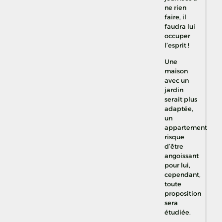
ne rien
faire, il
faudra lui
occuper
l’esprit !
Une
maison
avec un
jardin
serait plus
adaptée,
un
appartement
risque
d’être
angoissant
pour lui,
cependant,
toute
proposition
sera
étudiée.