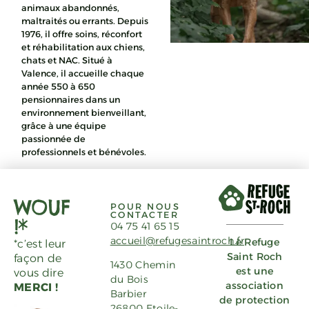
animaux abandonnés,
maltraités ou errants. Depuis
1976, il offre soins, réconfort
et réhabilitation aux chiens,
chats et NAC. Situé à
Valence, il accueille chaque
année 550 à 650
pensionnaires dans un
environnement bienveillant,
grâce à une équipe
passionnée de
professionnels et bénévoles.
WOUF
POUR NOUS
CONTACTER
!*
04 75 41 65 15
accueil@refugesaintroch.fr
Le Refuge
*c’est leur
Saint Roch
façon de
1430 Chemin
est une
vous dire
du Bois
association
MERCI !
Barbier
de protection
26800 Etoile-