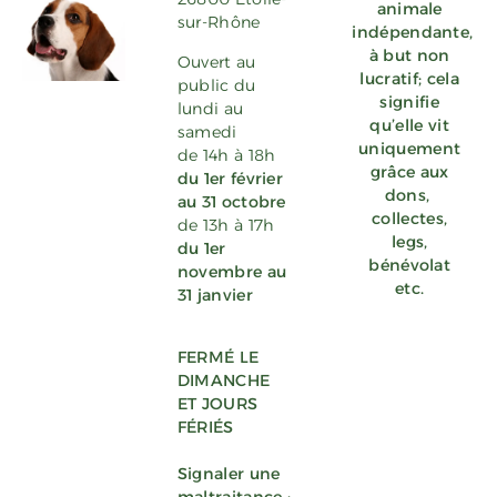
animale
sur-Rhône
indépendante,
à but non
Ouvert au
lucratif; cela
public du
signifie
lundi au
qu’elle vit
samedi
uniquement
de 14h à 18h
grâce aux
du 1er février
dons
,
au 31 octobre
collectes,
de 13h à 17h
legs,
du 1er
bénévolat
novembre au
etc.
31 janvier
FERMÉ LE
DIMANCHE
ET JOURS
FÉRIÉS
Signaler une
maltraitance :