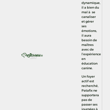
dynamique,
il a bien du
mal à se
canaliser
et gérer
ses
émotions,
il aura
besoin de
maîtres
avec de
l’expérience
Malinois
Chien
Mâle
en
éducation
canine.
Un foyer
actif est
recherché,
Patafix ne
supportera
pas de
passer ses
journées à