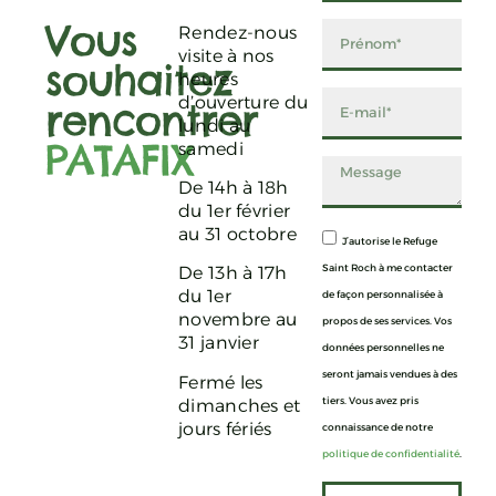
Vous
Rendez-nous
visite à nos
souhaitez
heures
d’ouverture du
rencontrer
lundi au
PATAFIX
samedi
De 14h à 18h
du 1er février
au 31 octobre
J’autorise le Refuge
Saint Roch à me contacter
De 13h à 17h
du 1er
de façon personnalisée à
novembre au
propos de ses services. Vos
31 janvier
données personnelles ne
seront jamais vendues à des
Fermé les
tiers. Vous avez pris
dimanches et
jours fériés
connaissance de notre
politique de confidentialité
.