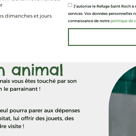
er
J’autorise le Refuge Saint Roch à
services. Vos données personnelles ne
es dimanches et jours
connaissance de notre
politique de c
n animal
ais vous êtes touché par son
n le parrainant !
lleul pourra parer aux dépenses
tat, lui offrir des jouets, des
e visite !