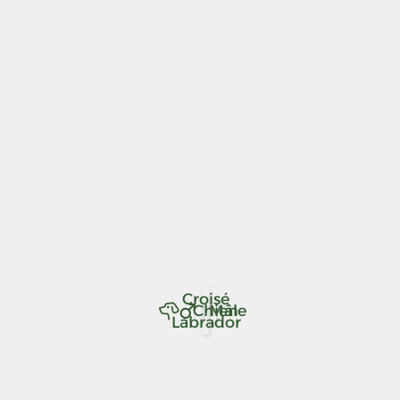
Croisé
Chien
Mâle
Labrador