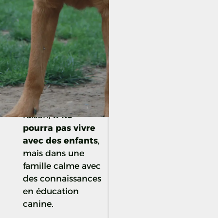
pas ce qu’il a vécu,
mais dans
certaines
situations
(notamment avec
la nourriture
humaine), Robin
peut se montrer
agressif. Pour cette
raison,
il ne
pourra pas vivre
avec des enfants
,
mais dans une
famille calme avec
des connaissances
en éducation
canine.