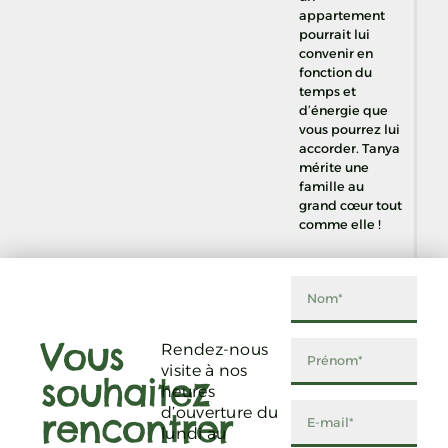
appartement
pourrait lui
convenir en
fonction du
temps et
d’énergie que
vous pourrez lui
accorder. Tanya
mérite une
famille au
grand cœur tout
comme elle !
Vous
Rendez-nous
visite à nos
souhaitez
heures
d’ouverture du
rencontrer
lundi au