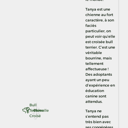
Tanya est une
chienne au fort
caractère, à son
faciès
particulier, on
peut voir qu’elle
est croisée bull
terrier. C’est une
véritable
bourrine, mais
tellement
affectueuse !
Des adoptants
ayant un peu
d’expérience en
éducation
canine sont
attendus.
Bull
Terrier
Chien
Femelle
Tanya ne
Croisé
s’entend pas
très bien avec
ses congénères,