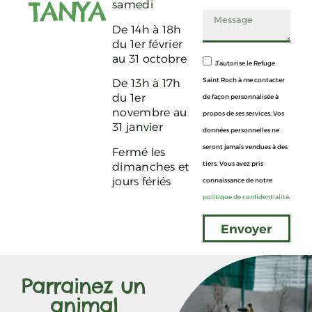
TANYA
samedi
De 14h à 18h
du 1er février
au 31 octobre
J’autorise le Refuge
Saint Roch à me contacter
De 13h à 17h
du 1er
de façon personnalisée à
novembre au
propos de ses services. Vos
31 janvier
données personnelles ne
seront jamais vendues à des
Fermé les
tiers. Vous avez pris
dimanches et
jours fériés
connaissance de notre
politique de confidentialité
.
Envoyer
Parrainez un
animal