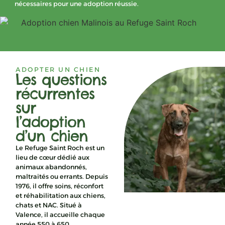
nécessaires pour une adoption réussie.
ADOPTER UN CHIEN
Les questions
récurrentes
sur
l’adoption
d’un chien
Le Refuge Saint Roch est un
lieu de cœur dédié aux
animaux abandonnés,
maltraités ou errants. Depuis
1976, il offre soins, réconfort
et réhabilitation aux chiens,
chats et NAC. Situé à
Valence, il accueille chaque
année 550 à 650