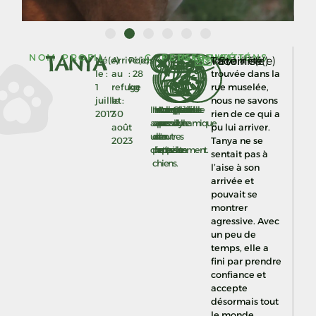
TANYA
NOM
PROFIL
COMPATIBILITÉ
PERSONNALITÉ
INFORMATIONS
Vacciné(e)
Stérilisé(e)
Né(e)
Arrivé(e)
Poids
Tanya a été
le :
au
: 28
trouvée dans la
1
refuge
kg
rue muselée,
juillet
le :
nous ne savons
Incompatible
Incompatible
Incompatible
Adoption
Adoption
Chien
2017
30
rien de ce qui a
avec
avec
avec
possible
possible
dynamique
août
pu lui arriver.
un
des
d'autres
en
en
2023
Tanya ne se
chat.
petits
femelles.
appartement.
maison.
sentait pas à
chiens.
l’aise à son
arrivée et
pouvait se
montrer
agressive. Avec
un peu de
temps, elle a
fini par prendre
confiance et
accepte
désormais tout
le monde.