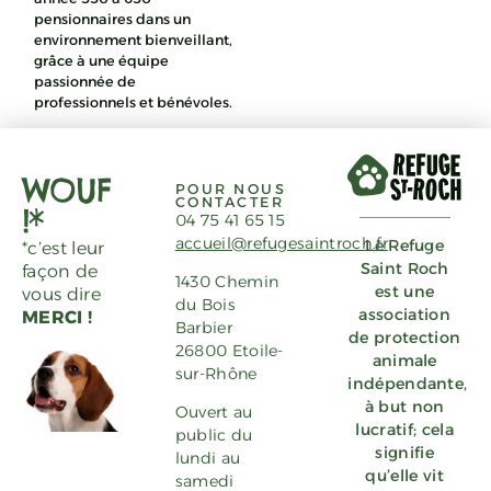
pensionnaires dans un
environnement bienveillant,
grâce à une équipe
passionnée de
professionnels et bénévoles.
WOUF
POUR NOUS
CONTACTER
!*
04 75 41 65 15
accueil@refugesaintroch.fr
Le Refuge
*c’est leur
Saint Roch
façon de
1430 Chemin
est une
vous dire
du Bois
association
MERCI !
Barbier
de protection
26800 Etoile-
animale
sur-Rhône
indépendante,
à but non
Ouvert au
lucratif; cela
public du
signifie
lundi au
qu’elle vit
samedi